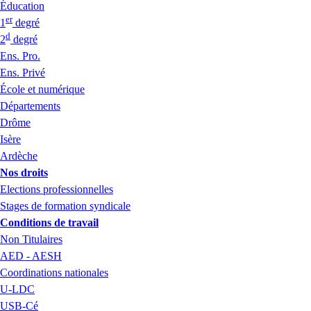
Éducation
er
1
degré
d
2
degré
Ens. Pro.
Ens. Privé
École et numérique
Départements
Drôme
Isère
Ardèche
Nos droits
Elections professionnelles
Stages de formation syndicale
Conditions de travail
Non Titulaires
AED - AESH
Coordinations nationales
U-LDC
USB-Cé