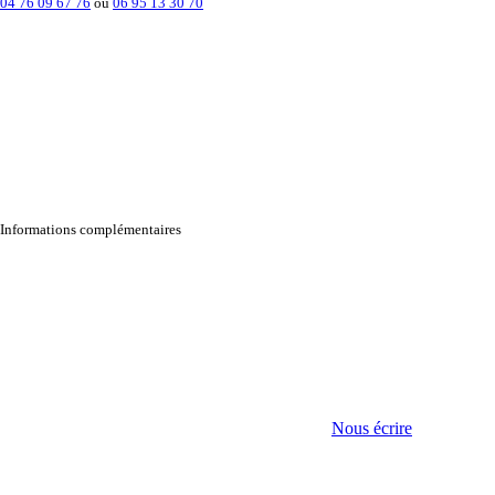
04 76 09 67 76
ou
06 95 13 30 70
Informations complémentaires
Nous écrire