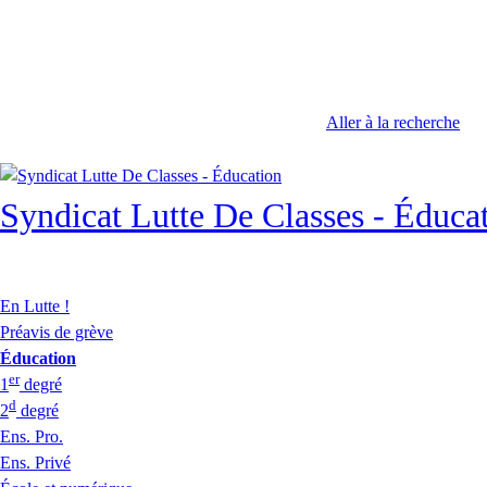
Aller à la recherche
Syndicat Lutte De Classes - Éduca
En Lutte !
Préavis de grève
Éducation
er
1
degré
d
2
degré
Ens. Pro.
Ens. Privé