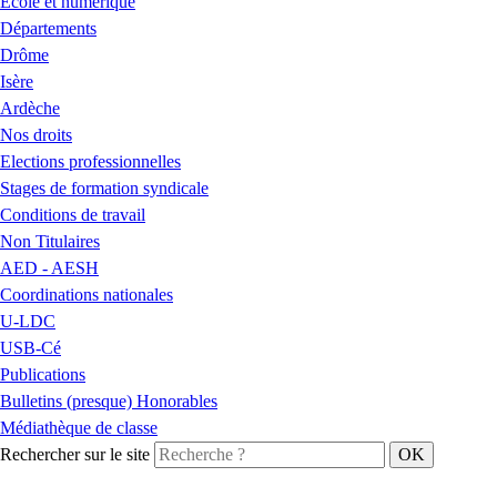
École et numérique
Départements
Drôme
Isère
Ardèche
Nos droits
Elections professionnelles
Stages de formation syndicale
Conditions de travail
Non Titulaires
AED - AESH
Coordinations nationales
U-LDC
USB-Cé
Publications
Bulletins (presque) Honorables
Médiathèque de classe
Rechercher sur le site