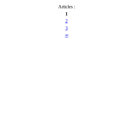
Articles :
1
2
3
∞