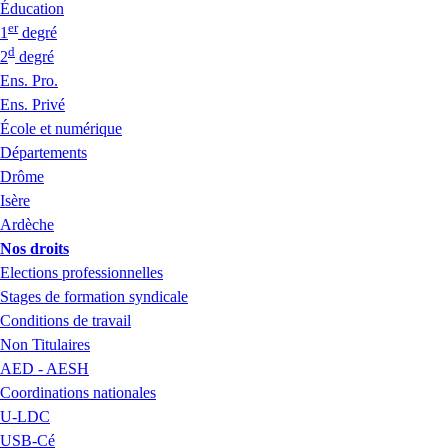
Éducation
er
1
degré
d
2
degré
Ens. Pro.
Ens. Privé
École et numérique
Départements
Drôme
Isère
Ardèche
Nos droits
Elections professionnelles
Stages de formation syndicale
Conditions de travail
Non Titulaires
AED - AESH
Coordinations nationales
U-LDC
USB-Cé