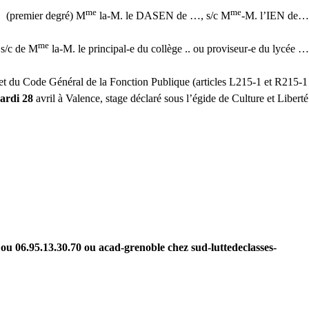
me
me
(premier degré) M
la-M. le DASEN de …, s/c M
-M. l’IEN de…
me
 s/c de M
la-M. le principal-e du collège .. ou proviseur-e du lycée …
 et du Code Général de la Fonction Publique (articles L215-1 et R215-1
mardi 28
avril à Valence, stage déclaré sous l’égide de Culture et Liberté
6 ou 06.95.13.30.70 ou acad-grenoble
chez
sud-luttedeclasses-