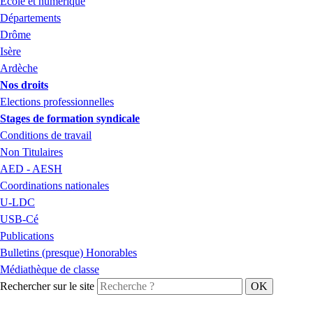
École et numérique
Départements
Drôme
Isère
Ardèche
Nos droits
Elections professionnelles
Stages de formation syndicale
Conditions de travail
Non Titulaires
AED - AESH
Coordinations nationales
U-LDC
USB-Cé
Publications
Bulletins (presque) Honorables
Médiathèque de classe
Rechercher sur le site