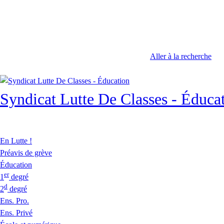
Aller à la recherche
Syndicat Lutte De Classes - Éduca
En Lutte !
Préavis de grève
Éducation
er
1
degré
d
2
degré
Ens. Pro.
Ens. Privé