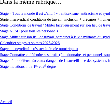
Dans la même rubrique…
Stage « Tout le monde il est z’anti ! » : antisexisme, antiracisme et syn
Stage intersyndical conditions de travail : inclusion + précaires + numé
Stage Conditions de travail / Militer facétieusement sur son lieu de trava
Stage AESH pour tous les personnels
Stage Militer sur son lieu de travail, participer à la vie militante du synd
Calendrier stages et soirées 2025-2026
Stage intersyndical « résister à l’école numérique »
Stage Connaître et défendre ses droits (fonctionnaires et personnels sou
Stage d’autodéfense face aux dangers de la surveillance des systèmes i
er
d
Stage mutations intra 1
et 2
degré
Accueil