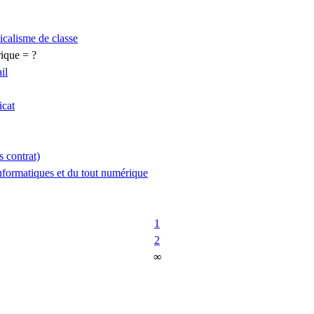
dicalisme de classe
rique = ?
il
icat
s contrat)
nformatiques et du tout numérique
1
2
∞