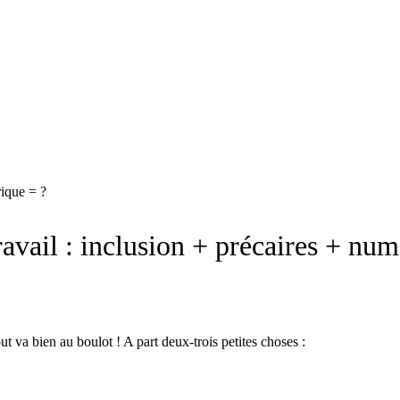
rique = ?
ravail : inclusion + précaires + nu
t va bien au boulot ! A part deux-trois petites choses :